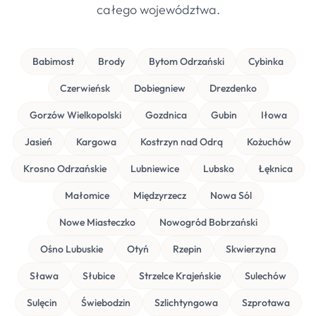
całego województwa.
Babimost
Brody
Bytom Odrzański
Cybinka
Czerwieńsk
Dobiegniew
Drezdenko
Gorzów Wielkopolski
Gozdnica
Gubin
Iłowa
Jasień
Kargowa
Kostrzyn nad Odrą
Kożuchów
Krosno Odrzańskie
Lubniewice
Lubsko
Łęknica
Małomice
Międzyrzecz
Nowa Sól
Nowe Miasteczko
Nowogród Bobrzański
Ośno Lubuskie
Otyń
Rzepin
Skwierzyna
Sława
Słubice
Strzelce Krajeńskie
Sulechów
Sulęcin
Świebodzin
Szlichtyngowa
Szprotawa