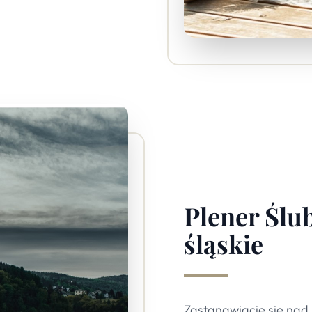
Plener Ślu
śląskie
Zastanawiacie się nad