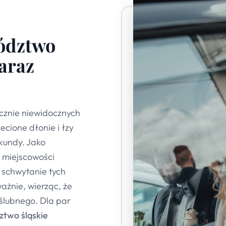
wództwo
zaraz
ycznie niewidocznych
ecione dłonie i łzy
kundy. Jako
w miejscowości
 schwytanie tych
ażnie, wierząc, że
ślubnego. Dla par
two śląskie