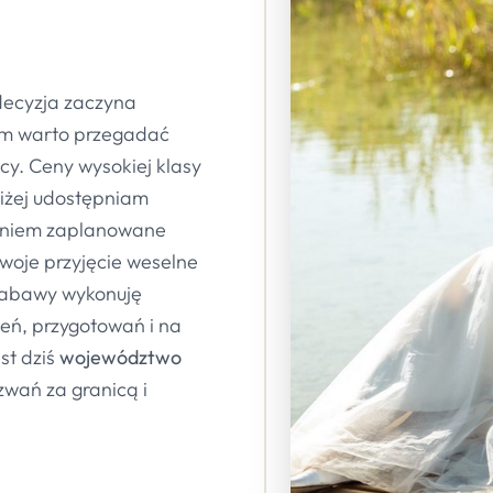
 decyzja zaczyna
em warto przegadać
cy. Ceny wysokiej klasy
niżej udostępniam
aniem zaplanowane
swoje przyjęcie weselne
zabawy wykonuję
zeń, przygotowań i na
st dziś
województwo
zwań za granicą i