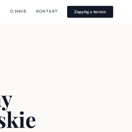
A
O MNIE
KONTAKT
Zapytaj o termin
ny
skie