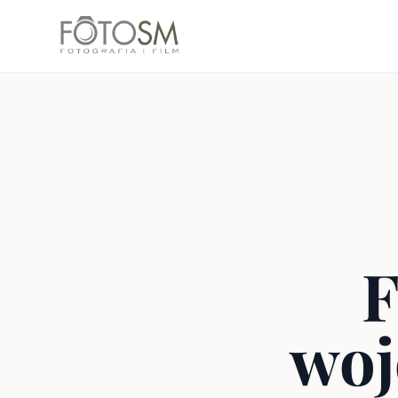
F
woj