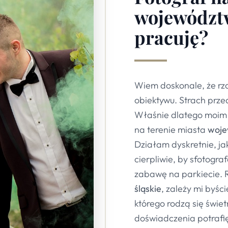
województw
pracuję?
Wiem doskonale, że rza
obiektywu. Strach prz
Właśnie dlatego moim
na terenie miasta
woje
Działam dyskretnie, ja
cierpliwie, by sfotogra
zabawę na parkiecie. R
śląskie
, zależy mi byśc
którego rodzą się świet
doświadczenia potrafi