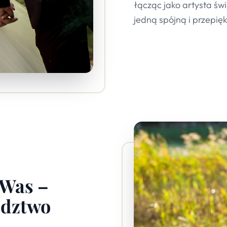
łącząc jako artysta świ
jedną spójną i przepię
 Was –
ództwo