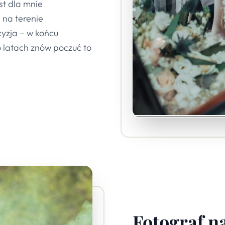
st dla mnie
 na terenie
yzja – w końcu
o latach znów poczuć to
Fotograf na