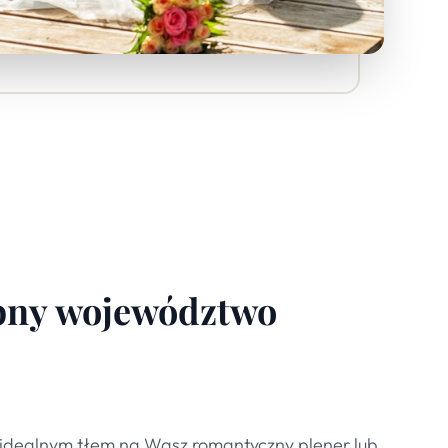
bny
województwo
 idealnym tłem na Wasz romantyczny plener lub