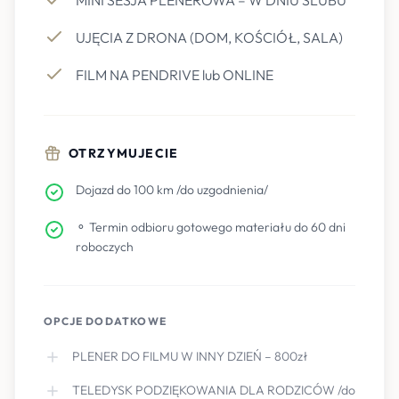
MINI SESJA PLENEROWA – W DNIU ŚLUBU
UJĘCIA Z DRONA (DOM, KOŚCIÓŁ, SALA)
FILM NA PENDRIVE lub ONLINE
OTRZYMUJECIE
Dojazd do 100 km /do uzgodnienia/
⚬ Termin odbioru gotowego materiału do 60 dni
roboczych
OPCJE DODATKOWE
PLENER DO FILMU W INNY DZIEŃ – 800zł
TELEDYSK PODZIĘKOWANIA DLA RODZICÓW /do