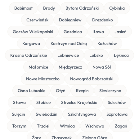
Babimost
Brody
Bytom Odrzański
Cybinka
Czerwieńsk
Dobiegniew
Drezdenko
Gorzów Wielkopolski
Gozdnica
Iłowa
Jasień
Kargowa
Kostrzyn nad Odrą
Kożuchów
Krosno Odrzańskie
Lubniewice
Lubsko
Łęknica
Małomice
Międzyrzecz
Nowa Sól
Nowe Miasteczko
Nowogród Bobrzański
Ośno Lubuskie
Otyń
Rzepin
Skwierzyna
Sława
Słubice
Strzelce Krajeńskie
Sulechów
Sulęcin
Świebodzin
Szlichtyngowa
Szprotawa
Torzym
Trzciel
Witnica
Wschowa
Żagań
Żary
Zbąszynek
Zielona Góra