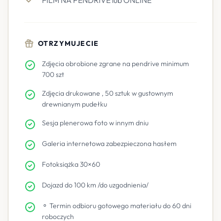
FILM NA PENDRIVE lub ONLINE
OTRZYMUJECIE
Zdjęcia obrobione zgrane na pendrive minimum
700 szt
Zdjęcia drukowane , 50 sztuk w gustownym
drewnianym pudełku
Sesja plenerowa foto w innym dniu
Galeria internetowa zabezpieczona hasłem
Fotoksiążka 30×60
Dojazd do 100 km /do uzgodnienia/
⚬ Termin odbioru gotowego materiału do 60 dni
roboczych