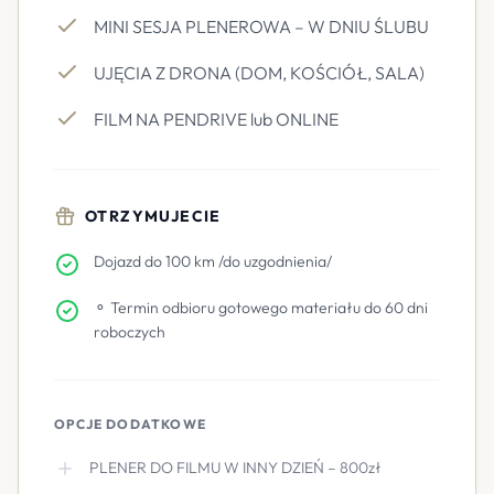
MINI SESJA PLENEROWA – W DNIU ŚLUBU
UJĘCIA Z DRONA (DOM, KOŚCIÓŁ, SALA)
FILM NA PENDRIVE lub ONLINE
OTRZYMUJECIE
Dojazd do 100 km /do uzgodnienia/
⚬ Termin odbioru gotowego materiału do 60 dni
roboczych
OPCJE DODATKOWE
PLENER DO FILMU W INNY DZIEŃ – 800zł