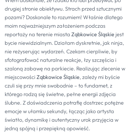
Wiem doskonale, że rzadko kto lubi przebywać po
drugiej stronie obiektywu. Strach przed sztucznymi
pozami? Doskonale to rozumiem! Właśnie dlatego
moim najważniejszym założeniem podczas
reportaży na terenie miasta
Ząbkowice Śląskie
jest
bycie niewidzialnym. Działam dyskretnie, jak ninja,
nie reżyserując wydarzeń. Czekam cierpliwie, by
sfotografować naturalne reakcje, łzy szczęścia i
szaloną zabawę na parkiecie. Realizując zlecenie w
miejscowości
Ząbkowice Śląskie
, zależy mi byście
czuli się przy mnie swobodnie – to fundamet, z
którego rodzą się świetne, pełne energii zdjęcia
ślubne. Z doświadczenia potrafię dostrzec potężne
emocje w ułamku sekundy, łącząc jako artysta
światło, dynamikę i autentyczny urok przyjęcia w
jedną spójną i przepiękną opowieść.