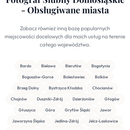
- Obsługiwane miasta
Zobacz również inną bazę popularnych
miejscowości docelowych dla moich usług na terenie
całego województwa.
Bardo
Bielawa
Bierutów
Bogatynia
Boguszów-Gorce
Bolesławiec
Bolków
Brzeg Dolny
Bystrzyca Kłodzka
Chocianów
Chojnów
Duszniki-Zdrój
Dzierżoniów
Głogów
Głuszyca
Góra
Gryfów Śląski
Jawor
Jaworzyna Śląska
Jedlina-Zdrój
Jelcz-Laskowice