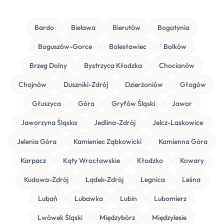
Bardo
Bielawa
Bierutów
Bogatynia
Boguszów-Gorce
Bolesławiec
Bolków
Brzeg Dolny
Bystrzyca Kłodzka
Chocianów
Chojnów
Duszniki-Zdrój
Dzierżoniów
Głogów
Głuszyca
Góra
Gryfów Śląski
Jawor
Jaworzyna Śląska
Jedlina-Zdrój
Jelcz-Laskowice
Jelenia Góra
Kamieniec Ząbkowicki
Kamienna Góra
Karpacz
Kąty Wrocławskie
Kłodzko
Kowary
Kudowa-Zdrój
Lądek-Zdrój
Legnica
Leśna
Lubań
Lubawka
Lubin
Lubomierz
Lwówek Śląski
Międzybórz
Międzylesie