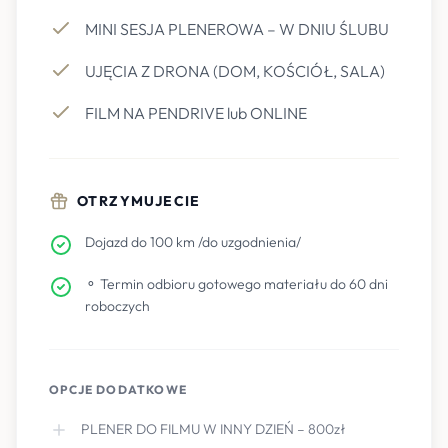
MINI SESJA PLENEROWA – W DNIU ŚLUBU
UJĘCIA Z DRONA (DOM, KOŚCIÓŁ, SALA)
FILM NA PENDRIVE lub ONLINE
OTRZYMUJECIE
Dojazd do 100 km /do uzgodnienia/
⚬ Termin odbioru gotowego materiału do 60 dni
roboczych
OPCJE DODATKOWE
PLENER DO FILMU W INNY DZIEŃ – 800zł