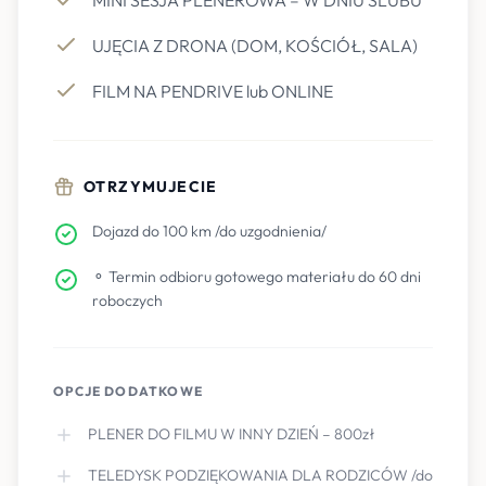
MINI SESJA PLENEROWA – W DNIU ŚLUBU
UJĘCIA Z DRONA (DOM, KOŚCIÓŁ, SALA)
FILM NA PENDRIVE lub ONLINE
OTRZYMUJECIE
Dojazd do 100 km /do uzgodnienia/
⚬ Termin odbioru gotowego materiału do 60 dni
roboczych
OPCJE DODATKOWE
PLENER DO FILMU W INNY DZIEŃ – 800zł
TELEDYSK PODZIĘKOWANIA DLA RODZICÓW /do