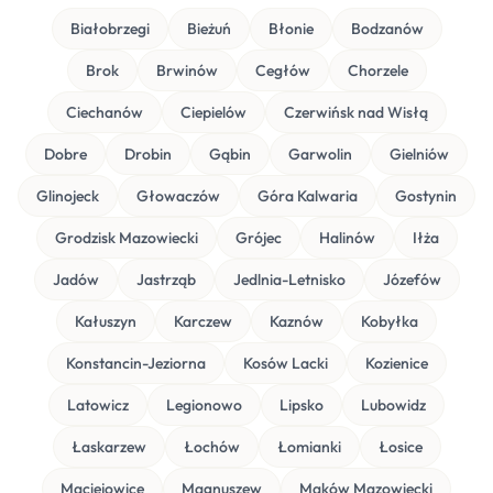
Białobrzegi
Bieżuń
Błonie
Bodzanów
Brok
Brwinów
Cegłów
Chorzele
Ciechanów
Ciepielów
Czerwińsk nad Wisłą
Dobre
Drobin
Gąbin
Garwolin
Gielniów
Glinojeck
Głowaczów
Góra Kalwaria
Gostynin
Grodzisk Mazowiecki
Grójec
Halinów
Iłża
Jadów
Jastrząb
Jedlnia-Letnisko
Józefów
Kałuszyn
Karczew
Kaznów
Kobyłka
Konstancin-Jeziorna
Kosów Lacki
Kozienice
Latowicz
Legionowo
Lipsko
Lubowidz
Łaskarzew
Łochów
Łomianki
Łosice
Maciejowice
Magnuszew
Maków Mazowiecki