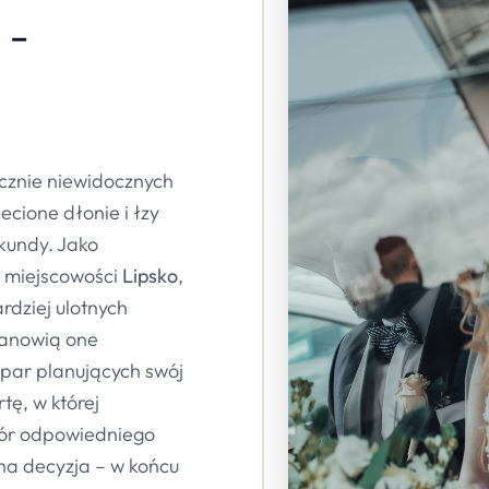
 -
ycznie niewidocznych
ecione dłonie i łzy
kundy. Jako
w miejscowości
Lipsko
,
rdziej ulotnych
tanowią one
 par planujących swój
ę, w której
bór odpowiedniego
na decyzja – w końcu