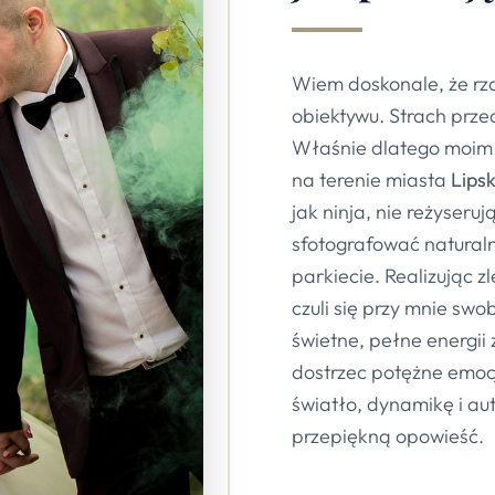
Wiem doskonale, że rza
obiektywu. Strach prz
Właśnie dlatego moim
na terenie miasta
Lips
jak ninja, nie reżyseru
sfotografować naturaln
parkiecie. Realizując 
czuli się przy mnie swo
świetne, pełne energii 
dostrzec potężne emoc
światło, dynamikę i aut
przepiękną opowieść.