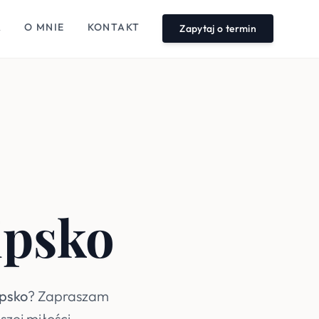
A
O MNIE
KONTAKT
Zapytaj o termin
ipsko
ipsko
? Zapraszam
szej miłości