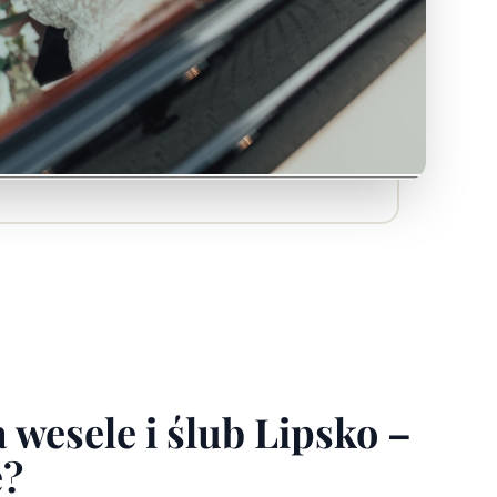
 wesele i ślub Lipsko –
ę?