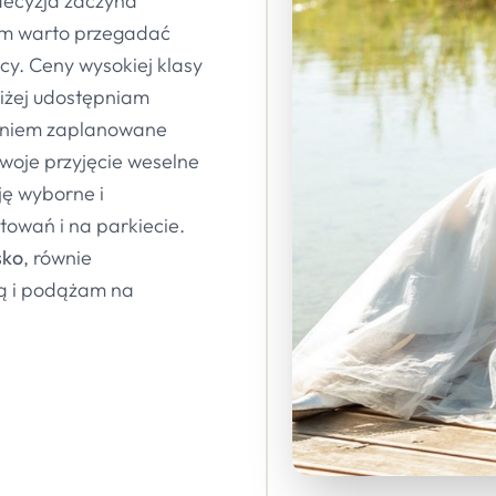
 decyzja zaczyna
em warto przegadać
cy. Ceny wysokiej klasy
niżej udostępniam
aniem zaplanowane
swoje przyjęcie weselne
ę wyborne i
towań i na parkiecie.
sko
, równie
cą i podążam na