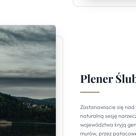
Plener Ślu
Zastanawiacie się nad
naturalną sesję narze
województwa kryją geni
murów, przez pałacowe 