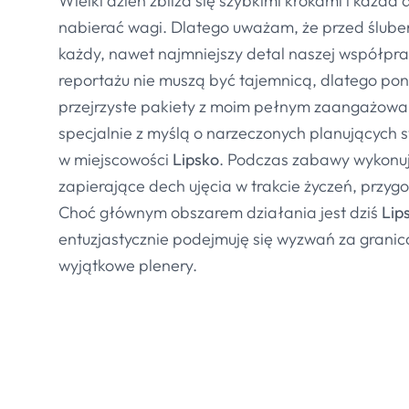
Wielki dzień zbliża się szybkimi krokami i każda
nabierać wagi. Dlatego uważam, że przed ślub
każdy, nawet najmniejszy detal naszej współpra
reportażu nie muszą być tajemnicą, dlatego po
przejrzyste pakiety z moim pełnym zaangażow
specjalnie z myślą o narzeczonych planujących 
w miejscowości
Lipsko
. Podczas zabawy wykonuj
zapierające dech ujęcia w trakcie życzeń, przygo
Choć głównym obszarem działania jest dziś
Lip
entuzjastycznie podejmuję się wyzwań za grani
wyjątkowe plenery.