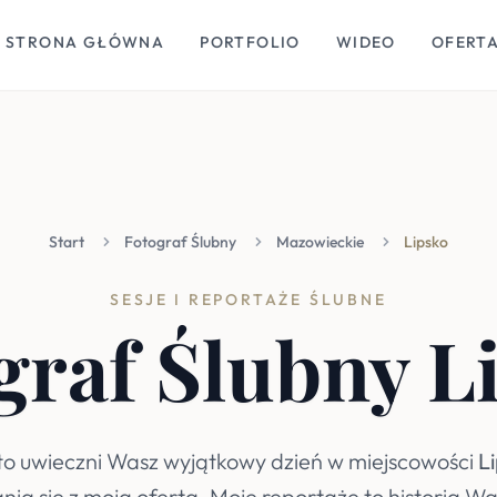
STRONA GŁÓWNA
PORTFOLIO
WIDEO
OFERT
Start
Fotograf Ślubny
Mazowieckie
Lipsko
SESJE I REPORTAŻE ŚLUBNE
graf Ślubny L
kto uwieczni Wasz wyjątkowy dzień w miejscowości
L
ia się z moją ofertą. Moje reportaże to historia Wa