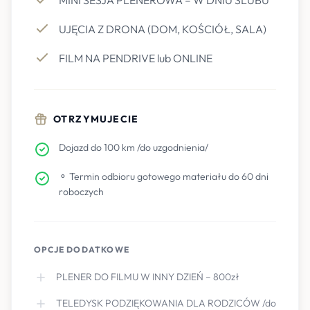
MINI SESJA PLENEROWA – W DNIU ŚLUBU
UJĘCIA Z DRONA (DOM, KOŚCIÓŁ, SALA)
FILM NA PENDRIVE lub ONLINE
OTRZYMUJECIE
Dojazd do 100 km /do uzgodnienia/
⚬ Termin odbioru gotowego materiału do 60 dni
roboczych
OPCJE DODATKOWE
PLENER DO FILMU W INNY DZIEŃ – 800zł
TELEDYSK PODZIĘKOWANIA DLA RODZICÓW /do