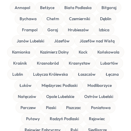
Annopol
Bełżyce
Biała Podlaska
Biłgoraj
Bychawa
Chełm
Czemierniki
Dęblin
Frampol
Goraj
Hrubieszów
Izbica
Janów Lubelski
Józefów
Józefów nad Wisłą
Kamionka
Kazimierz Dolny
Kock
Końskowola
Kraśnik
Krasnobród
Krasnystaw
Lubartów
Lublin
Lubycza Królewska
Łaszczów
Łęczna
Łuków
Międzyrzec Podlaski
Modliborzyce
Nałęczów
Opole Lubelskie
Ostrów Lubelski
Parczew
Piaski
Piszczac
Poniatowa
Puławy
Radzyń Podlaski
Rejowiec
Rejowiec Fabryczny
Ryki
Siedliszcze