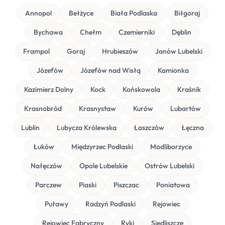
Annopol
Bełżyce
Biała Podlaska
Biłgoraj
Bychawa
Chełm
Czemierniki
Dęblin
Frampol
Goraj
Hrubieszów
Janów Lubelski
Józefów
Józefów nad Wisłą
Kamionka
Kazimierz Dolny
Kock
Końskowola
Kraśnik
Krasnobród
Krasnystaw
Kurów
Lubartów
Lublin
Lubycza Królewska
Łaszczów
Łęczna
Łuków
Międzyrzec Podlaski
Modliborzyce
Nałęczów
Opole Lubelskie
Ostrów Lubelski
Parczew
Piaski
Piszczac
Poniatowa
Puławy
Radzyń Podlaski
Rejowiec
Rejowiec Fabryczny
Ryki
Siedliszcze