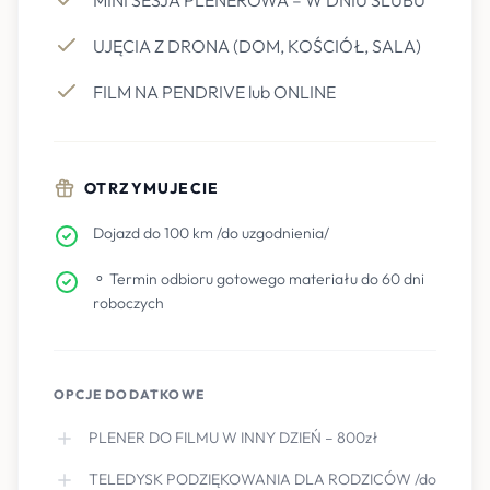
MINI SESJA PLENEROWA – W DNIU ŚLUBU
UJĘCIA Z DRONA (DOM, KOŚCIÓŁ, SALA)
FILM NA PENDRIVE lub ONLINE
OTRZYMUJECIE
Dojazd do 100 km /do uzgodnienia/
⚬ Termin odbioru gotowego materiału do 60 dni
roboczych
OPCJE DODATKOWE
PLENER DO FILMU W INNY DZIEŃ – 800zł
TELEDYSK PODZIĘKOWANIA DLA RODZICÓW /do