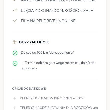
MINI SESJA PLENEROWA – W DNIU ŚLUBU
UJĘCIA Z DRONA (DOM, KOŚCIÓŁ, SALA)
FILM NA PENDRIVE lub ONLINE
OTRZYMUJECIE
Dojazd do 100 km /do uzgodnienia/
⚬ Termin odbioru gotowego materiału do 60 dni
roboczych
OPCJE DODATKOWE
PLENER DO FILMU W INNY DZIEŃ – 800zł
TELEDYSK PODZIĘKOWANIA DLA RODZICÓW /do