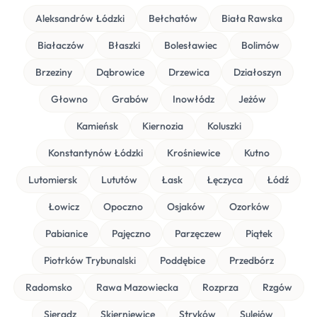
Aleksandrów Łódzki
Bełchatów
Biała Rawska
Białaczów
Błaszki
Bolesławiec
Bolimów
Brzeziny
Dąbrowice
Drzewica
Działoszyn
Głowno
Grabów
Inowłódz
Jeżów
Kamieńsk
Kiernozia
Koluszki
Konstantynów Łódzki
Krośniewice
Kutno
Lutomiersk
Lututów
Łask
Łęczyca
Łódź
Łowicz
Opoczno
Osjaków
Ozorków
Pabianice
Pajęczno
Parzęczew
Piątek
Piotrków Trybunalski
Poddębice
Przedbórz
Radomsko
Rawa Mazowiecka
Rozprza
Rzgów
Sieradz
Skierniewice
Stryków
Sulejów