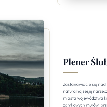
Plener Ślu
Zastanawiacie się nad
naturalną sesję narze
miasta województwa kry
zamkowych murów, prze