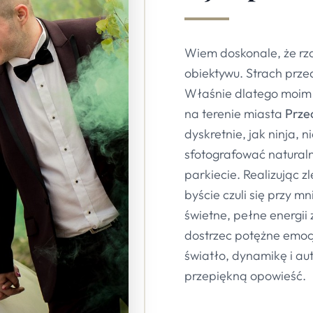
Wiem doskonale, że rza
obiektywu. Strach prz
Właśnie dlatego moim
na terenie miasta
Prze
dyskretnie, jak ninja, 
sfotografować naturaln
parkiecie. Realizując 
byście czuli się przy m
świetne, pełne energii 
dostrzec potężne emoc
światło, dynamikę i aut
przepiękną opowieść.