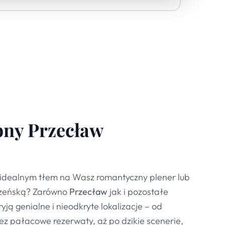
bny
Przecław
 idealnym tłem na Wasz romantyczny plener lub
czeńską? Zarówno
Przecław
jak i pozostałe
ją genialne i nieodkryte lokalizacje – od
z pałacowe rezerwaty, aż po dzikie scenerie,