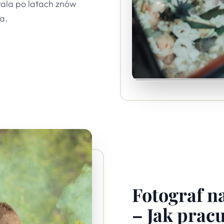
wala po latach znów
a.
Fotograf na
– Jak prac