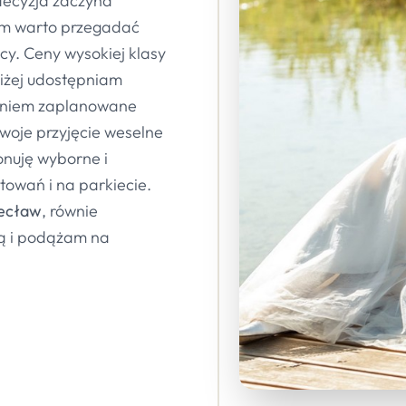
 decyzja zaczyna
em warto przegadać
cy. Ceny wysokiej klasy
niżej udostępniam
aniem zaplanowane
swoje przyjęcie weselne
nuję wyborne i
towań i na parkiecie.
ecław
, równie
cą i podążam na