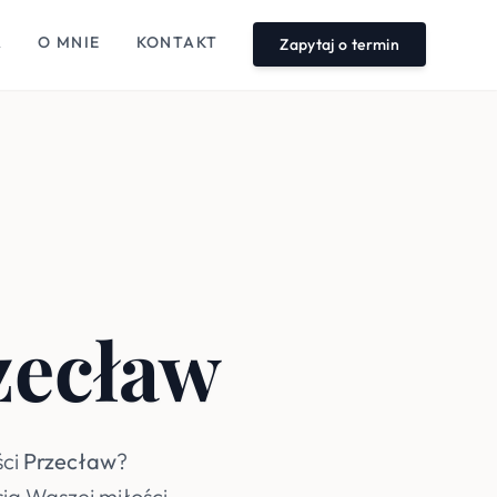
A
O MNIE
KONTAKT
Zapytaj o termin
zecław
ści
Przecław
?
ia Waszej miłości