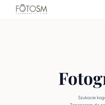
Fotog
Szukacie kog
Zapraszam do zap