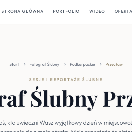
STRONA GŁÓWNA
PORTFOLIO
WIDEO
OFERT
Start
Fotograf Ślubny
Podkarpackie
Przecław
SESJE I REPORTAŻE ŚLUBNE
raf Ślubny Pr
oś, kto uwieczni Wasz wyjątkowy dzień w miejscowo
oznania się z moją ofertą. Moje reportaże to histor