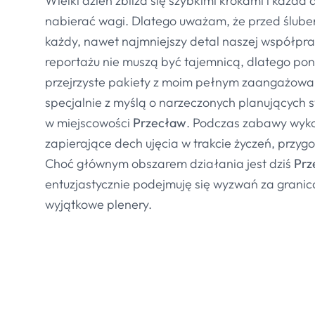
Wielki dzień zbliża się szybkimi krokami i każda
nabierać wagi. Dlatego uważam, że przed ślub
każdy, nawet najmniejszy detal naszej współpra
reportażu nie muszą być tajemnicą, dlatego po
przejrzyste pakiety z moim pełnym zaangażow
specjalnie z myślą o narzeczonych planujących 
w miejscowości
Przecław
. Podczas zabawy wyko
zapierające dech ujęcia w trakcie życzeń, przygo
Choć głównym obszarem działania jest dziś
Prz
entuzjastycznie podejmuję się wyzwań za grani
wyjątkowe plenery.