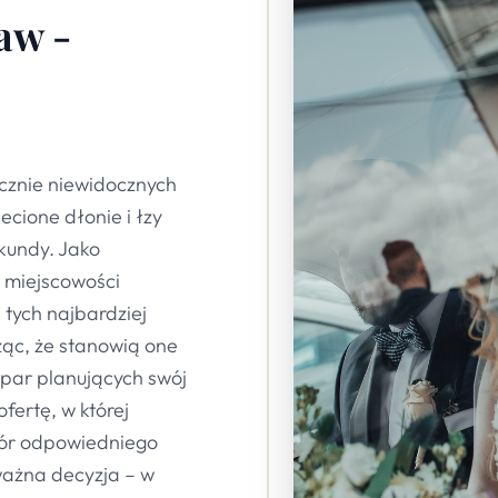
aw -
ycznie niewidocznych
ecione dłonie i łzy
kundy. Jako
w miejscowości
tych najbardziej
ząc, że stanowią one
 par planujących swój
ertę, w której
bór odpowiedniego
ażna decyzja – w