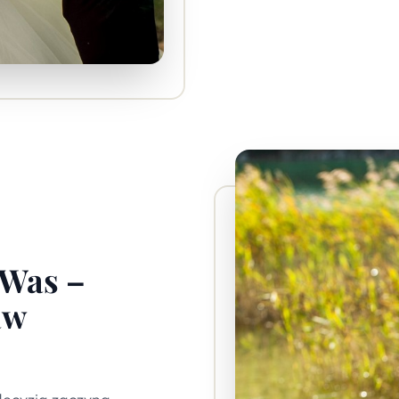
 Was –
aw