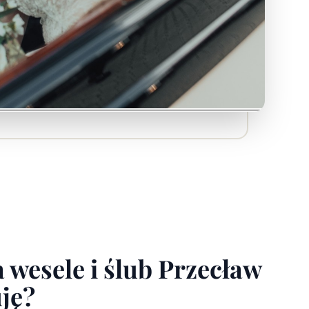
 wesele i ślub Przecław
uję?