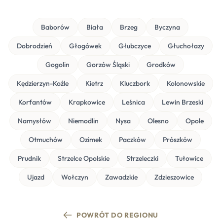
Baborów
Biała
Brzeg
Byczyna
Dobrodzień
Głogówek
Głubczyce
Głuchołazy
Gogolin
Gorzów Śląski
Grodków
Kędzierzyn-Koźle
Kietrz
Kluczbork
Kolonowskie
Korfantów
Krapkowice
Leśnica
Lewin Brzeski
Namysłów
Niemodlin
Nysa
Olesno
Opole
Otmuchów
Ozimek
Paczków
Prószków
Prudnik
Strzelce Opolskie
Strzeleczki
Tułowice
Ujazd
Wołczyn
Zawadzkie
Zdzieszowice
POWRÓT DO REGIONU