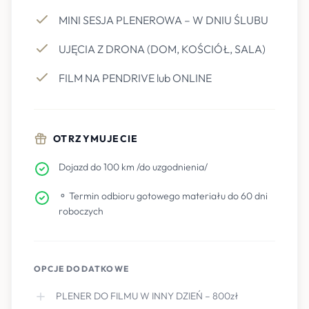
MINI SESJA PLENEROWA – W DNIU ŚLUBU
UJĘCIA Z DRONA (DOM, KOŚCIÓŁ, SALA)
FILM NA PENDRIVE lub ONLINE
OTRZYMUJECIE
Dojazd do 100 km /do uzgodnienia/
⚬ Termin odbioru gotowego materiału do 60 dni
roboczych
OPCJE DODATKOWE
PLENER DO FILMU W INNY DZIEŃ – 800zł