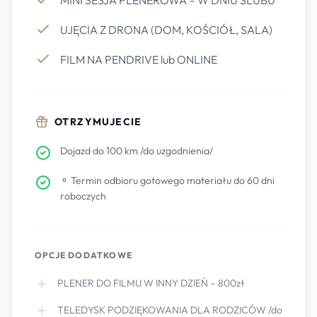
MINI SESJA PLENEROWA – W DNIU ŚLUBU
UJĘCIA Z DRONA (DOM, KOŚCIÓŁ, SALA)
FILM NA PENDRIVE lub ONLINE
OTRZYMUJECIE
Dojazd do 100 km /do uzgodnienia/
⚬ Termin odbioru gotowego materiału do 60 dni
roboczych
OPCJE DODATKOWE
PLENER DO FILMU W INNY DZIEŃ – 800zł
TELEDYSK PODZIĘKOWANIA DLA RODZICÓW /do