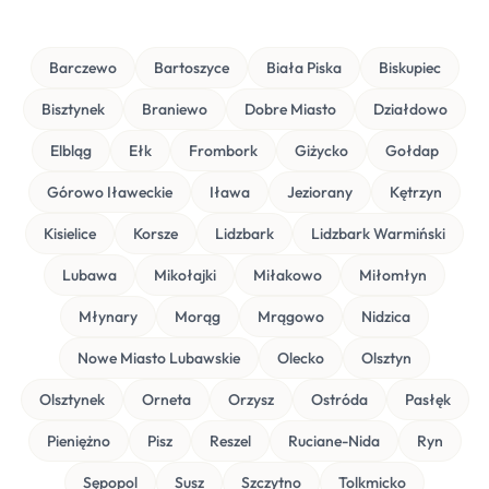
Barczewo
Bartoszyce
Biała Piska
Biskupiec
Bisztynek
Braniewo
Dobre Miasto
Działdowo
Elbląg
Ełk
Frombork
Giżycko
Gołdap
Górowo Iławeckie
Iława
Jeziorany
Kętrzyn
Kisielice
Korsze
Lidzbark
Lidzbark Warmiński
Lubawa
Mikołajki
Miłakowo
Miłomłyn
Młynary
Morąg
Mrągowo
Nidzica
Nowe Miasto Lubawskie
Olecko
Olsztyn
Olsztynek
Orneta
Orzysz
Ostróda
Pasłęk
Pieniężno
Pisz
Reszel
Ruciane-Nida
Ryn
Sępopol
Susz
Szczytno
Tolkmicko