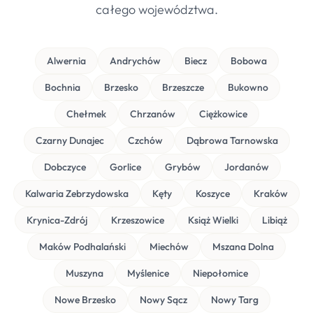
całego województwa.
Alwernia
Andrychów
Biecz
Bobowa
Bochnia
Brzesko
Brzeszcze
Bukowno
Chełmek
Chrzanów
Ciężkowice
Czarny Dunajec
Czchów
Dąbrowa Tarnowska
Dobczyce
Gorlice
Grybów
Jordanów
Kalwaria Zebrzydowska
Kęty
Koszyce
Kraków
Krynica-Zdrój
Krzeszowice
Książ Wielki
Libiąż
Maków Podhalański
Miechów
Mszana Dolna
Muszyna
Myślenice
Niepołomice
Nowe Brzesko
Nowy Sącz
Nowy Targ