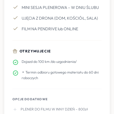
MINI SESJA PLENEROWA – W DNIU ŚLUBU
UJĘCIA Z DRONA (DOM, KOŚCIÓŁ, SALA)
FILM NA PENDRIVE lub ONLINE
OTRZYMUJECIE
Dojazd do 100 km /do uzgodnienia/
⚬ Termin odbioru gotowego materiału do 60 dni
roboczych
OPCJE DODATKOWE
PLENER DO FILMU W INNY DZIEŃ – 800zł