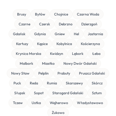
Brusy
Bytów
Chojnice
Czarna Woda
Czarne
Czersk
Debrzno
Dzierzgoń
Gdańsk
Gdynia
Gniew
Hel
Jastarnia
Kartuzy
Kępice
Kobylnica
Kościerzyna
Krynica Morska
Kwidzyn
Lębork
Łeba
Malbork
Miastko
Nowy Dwór Gdański
Nowy Staw
Pelplin
Prabuty
Pruszcz Gdański
Puck
Reda
Rumia
Skarszewy
Skórcz
Słupsk
Sopot
Starogard Gdański
Sztum
Tczew
Ustka
Wejherowo
Władysławowo
Żukowo